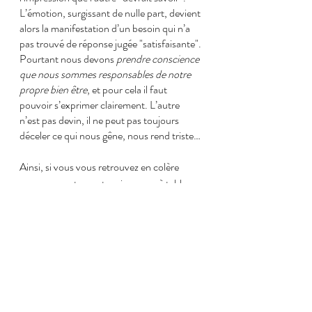
L’émotion, surgissant de nulle part, devient 
alors la manifestation d’un besoin qui n’a 
pas trouvé de réponse jugée "satisfaisante".
Pourtant nous devons 
prendre conscience 
que nous sommes responsables de notre 
propre bien être
, et pour cela il faut 
pouvoir s’exprimer clairement. L’autre 
n’est pas devin, il ne peut pas toujours 
déceler ce qui nous gêne, nous rend triste… 
Ainsi, si vous vous retrouvez en colère 
parce que votre partenaire passe à table 
après vous, essayez de comprendre 
pourquoi cela vous met en colère.
Est-ce parce que vous êtes triste de ne pas 
passer ce moment avec lui · elle car vous 
considérez les repas comme un moment 
privilégié? Vous voudriez passer, 
globalement, plus de temps ensemble? 