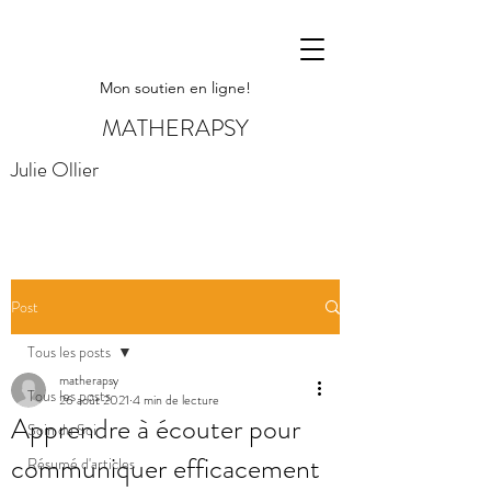
Mon soutien en ligne!
MATHERAPSY
Julie Ollier
Post
Tous les posts
matherapsy
Tous les posts
26 août 2021
4 min de lecture
Apprendre à écouter pour
Soin du Soi
communiquer efficacement
Résumé d'articles