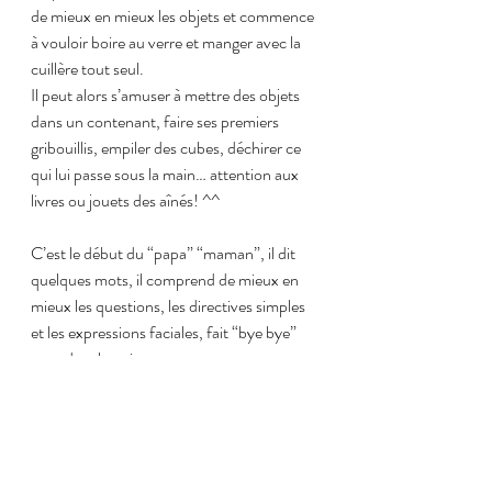
de mieux en mieux les objets et commence 
à vouloir boire au verre et manger avec la 
cuillère tout seul.
Il peut alors s’amuser à mettre des objets 
dans un contenant, faire ses premiers 
gribouillis, empiler des cubes, déchirer ce 
qui lui passe sous la main… attention aux 
livres ou jouets des aînés! ^^
C’est le début du “papa” “maman”, il dit 
quelques mots, il comprend de mieux en 
mieux les questions, les directives simples 
et les expressions faciales, fait “bye bye” 
quand on le quitte…  
Il comprend les émotions et répond aux 
marques d’affections, il acquiert enfin la 
permanence de l’objet (il sait que si vous 
partez vous allez revenir), il se fait 