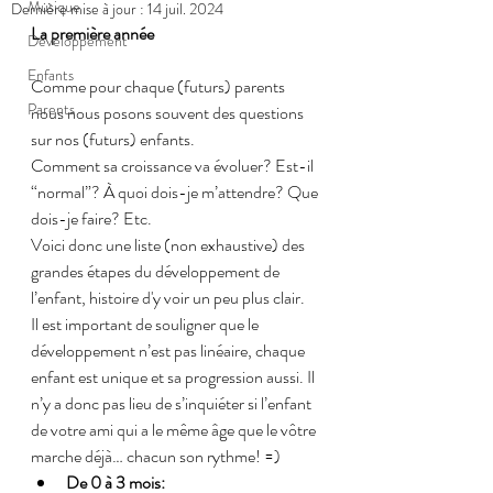
Musique
Dernière mise à jour :
14 juil. 2024
La première année
Développement
Enfants
Comme pour chaque (futurs) parents 
Parents
nous nous posons souvent des questions 
sur nos (futurs) enfants.
Comment sa croissance va évoluer? Est-il 
“normal”? À quoi dois-je m’attendre? Que 
dois-je faire? Etc.
Voici donc une liste (non exhaustive) des 
grandes étapes du développement de 
l’enfant, histoire d'y voir un peu plus clair.
Il est important de souligner que le 
développement n’est pas linéaire, chaque 
enfant est unique et sa progression aussi. Il 
n’y a donc pas lieu de s’inquiéter si l’enfant 
de votre ami qui a le même âge que le vôtre 
marche déjà… chacun son rythme! =)
De 0 à 3 mois: