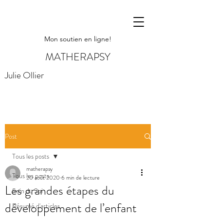
Mon soutien en ligne!
MATHERAPSY
Julie Ollier
Post
Tous les posts
matherapsy
Tous les posts
20 août 2020
6 min de lecture
Les grandes étapes du
Soin du Soi
développement de l’enfant
Résumé d'articles